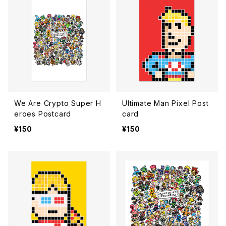
We Are Crypto Super H
Ultimate Man Pixel Post
eroes Postcard
card
¥150
¥150