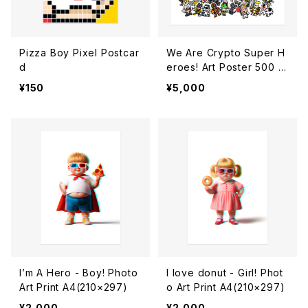
Pizza Boy Pixel Postcar
We Are Crypto Super H
d
eroes! Art Poster 500 ×
500
¥150
¥5,000
I’m A Hero - Boy! Photo
I love donut - Girl! Phot
Art Print A4(210×297)
o Art Print A4(210×297)
¥2,000
¥2,000