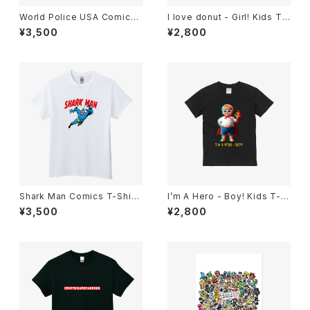
World Police USA Comics
I love donut - Girl! Kids T-
T-Shirts Light Blue
Shirt Light Pink
¥3,500
¥2,800
Shark Man Comics T-Shirt
I’m A Hero - Boy! Kids T-S
White
hirt Black
¥3,500
¥2,800