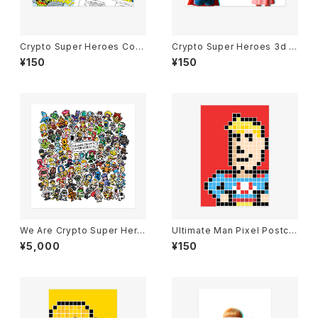
Crypto Super Heroes Com
Crypto Super Heroes 3d Pi
ics Postcard
ctures Postcard
¥150
¥150
We Are Crypto Super Hero
Ultimate Man Pixel Postcar
es! Art Poster 500 × 500
d
¥5,000
¥150