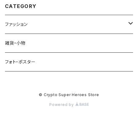
CATEGORY
ファッション
Tシャツ
雑貨・小物
スウェットシャツ
フォト・ポスター
パーカー（フーディー）
© Crypto Super Heroes Store
キャップ
Powered by