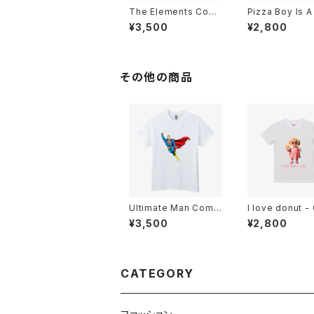
The Elements Comi
Pizza Boy Is 
cs T-Shirts Sport Gr
ry Hero!! Comi
¥3,500
¥2,800
ey
ds T-Shirts Bl
その他の商品
Ultimate Man Comic
I love donut - 
s T-Shirt White
ids T-Shirt Wh
¥3,500
¥2,800
CATEGORY