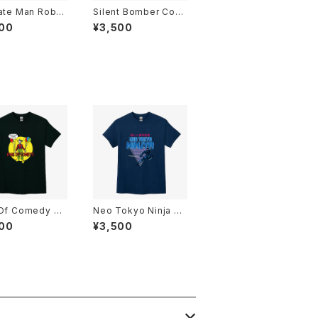
ate Man Robot
Silent Bomber Comi
s T-Shirts Bla
cs T-Shirts Black
00
¥3,500
 Of Comedy Co
Neo Tokyo Ninja Co
T-Shirt Black
mics T-Shirt Navy
00
¥3,500