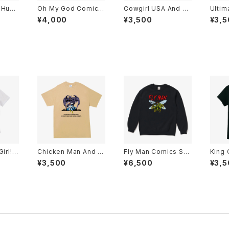
A Hung
Oh My God Comics
Cowgirl USA And C
Ultim
cs Ki
T-Shirts Black
owfight Comics T-S
Comic
¥4,000
¥3,500
¥3,5
ack
hirts Vegas Gold
ck
Girl! K
Chicken Man And B
Fly Man Comics Sw
King
ite
at Vampire Comics
eatshirt Black
mics 
¥3,500
¥6,500
¥3,5
T-Shirts Tan