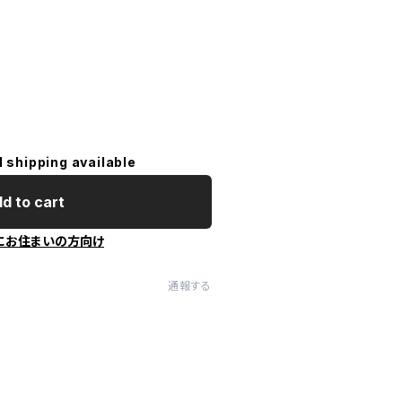
l shipping available
d to cart
にお住まいの方向け
通報する