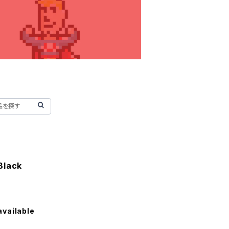
Black
available