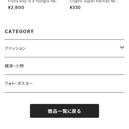
Pizza Boy Is A Hungry Her
Crypto Super Heroes Mini
o!! Comics Kids T-Shirts Bl
Sticker
¥2,800
¥330
ack
CATEGORY
ファッション
Tシャツ
雑貨・小物
スウェットシャツ
フォト・ポスター
パーカー（フーディー）
商品一覧に戻る
キャップ