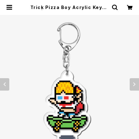
Trick Pizza Boy Acrylic Keych
ain | Crypto Super Heroes St
ore