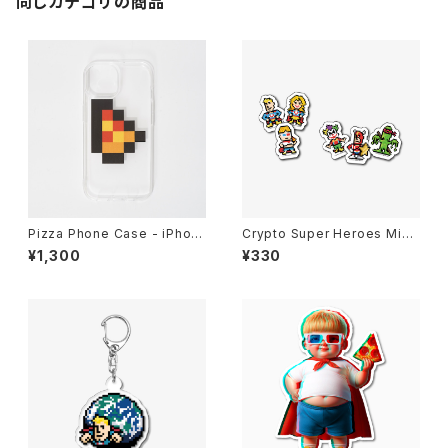
同じカテゴリの商品
Pizza Phone Case - iPhon
Crypto Super Heroes Mini
e 15
Sticker
¥1,300
¥330