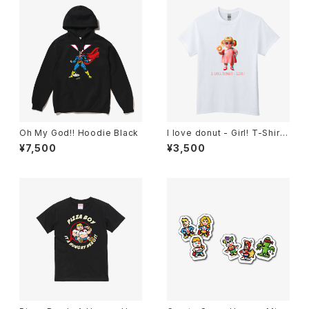
Oh My God!! Hoodie Black
I love donut - Girl! T-Shirt
White
¥7,500
¥3,500