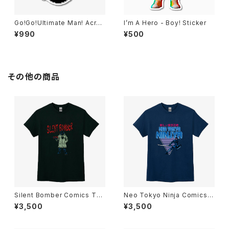
Go!Go!Ultimate Man! Acryli
I’m A Hero - Boy! Sticker
c Keychain
¥990
¥500
その他の商品
Silent Bomber Comics T-S
Neo Tokyo Ninja Comics T
hirts Black
-Shirt Navy
¥3,500
¥3,500