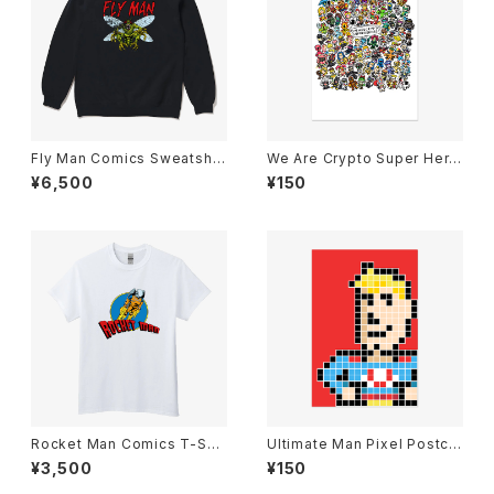
Fly Man Comics Sweatshirt
We Are Crypto Super Hero
Black
es Postcard
¥6,500
¥150
Rocket Man Comics T-Shir
Ultimate Man Pixel Postcar
ts White
d
¥3,500
¥150