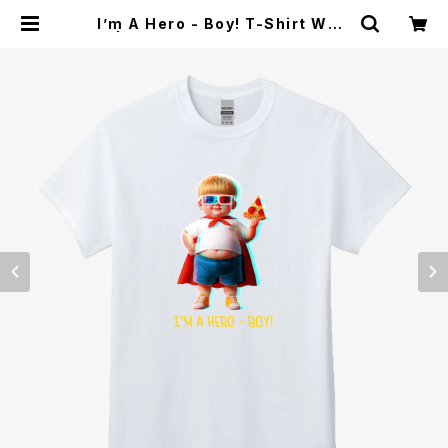
I’m A Hero - Boy! T-Shirt Whit
e | Crypto Super Heroes Stor
e