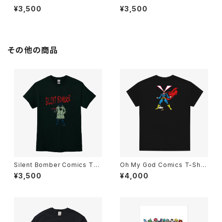
s T-Shirts Black
hirts Black
¥3,500
¥3,500
その他の商品
Silent Bomber Comics T-S
Oh My God Comics T-Shirt
hirts Black
s Black
¥3,500
¥4,000