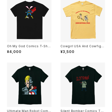
Oh My God Comics T-Shirt
Cowgirl USA And Cowfight
s Black
Comics T-Shirts Vegas Gol
¥4,000
¥3,500
d
Ultimate Man Robot Comic
Silent Bomber Comics T-S