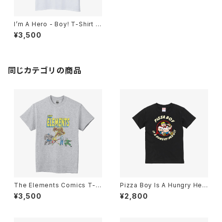
I’m A Hero - Boy! T-Shirt W
hite
¥3,500
同じカテゴリの商品
The Elements Comics T-S
Pizza Boy Is A Hungry Her
hirts Sport Grey
o!! Comics Kids T-Shirts Bl
¥3,500
¥2,800
ack