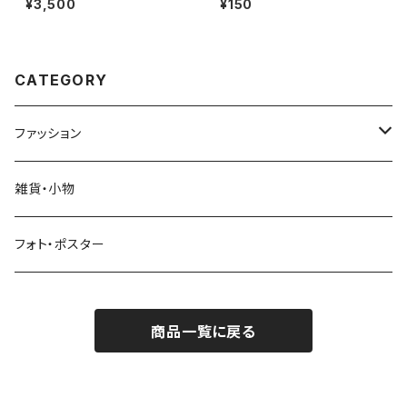
¥3,500
¥150
CATEGORY
ファッション
Tシャツ
雑貨・小物
スウェットシャツ
フォト・ポスター
パーカー（フーディー）
商品一覧に戻る
キャップ