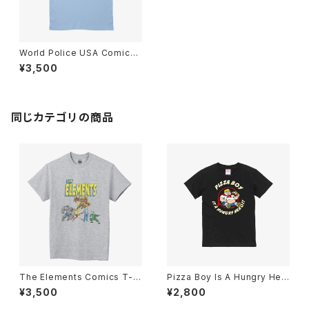
World Police USA Comics
T-Shirts Light Blue
¥3,500
同じカテゴリの商品
The Elements Comics T-S
Pizza Boy Is A Hungry Her
hirts Sport Grey
o!! Comics Kids T-Shirts Bl
¥3,500
¥2,800
ack