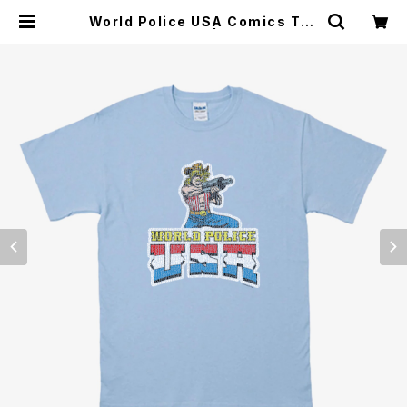
World Police USA Comics T-S
hirts Light Blue | Crypto Supe
r Heroes Store