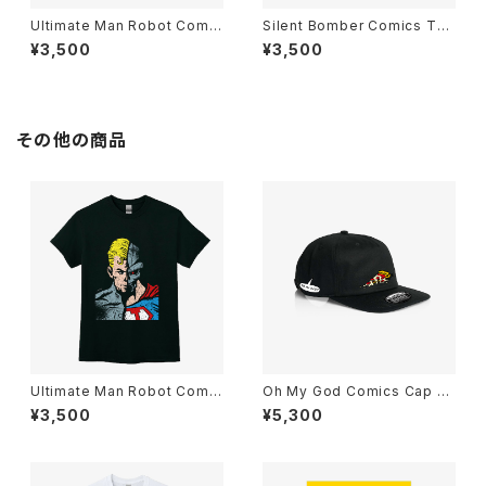
Ultimate Man Robot Comic
Silent Bomber Comics T-S
s T-Shirts Black
hirts Black
¥3,500
¥3,500
その他の商品
Ultimate Man Robot Comic
Oh My God Comics Cap C
s T-Shirts Black
otton Black
¥3,500
¥5,300