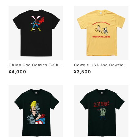
Oh My God Comics T-Shirt
Cowgirl USA And Cowfight
s Black
Comics T-Shirts Vegas Gol
¥4,000
¥3,500
d