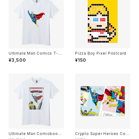
Ultimate Man Comics T-Sh
Pizza Boy Pixel Postcard
irt White
¥3,500
¥150
Ultimate Man Comicbook
Crypto Super Heroes Com
T-Shirt White
ics Postcard